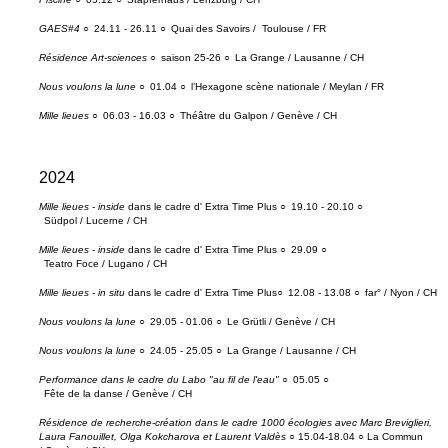
GAES#4
○
24.11 - 26.11 ○
Quai des Savoirs / Toulouse / FR
Résidence Art-sciences
○
saison 25-26 ○
La Grange / Lausanne / CH
Nous voulons la lune
○
01.04 ○
l’Hexagone scène nationale / Meylan / FR
Mille lieues
○
06.03 - 16.03 ○
Théâtre du Galpon / Genève / CH
2024
Mille lieues - inside
dans le cadre d' Extra Time Plus ○
19.10 - 20.10 ○
Südpol / Lucerne / CH
Mille lieues - inside
dans le cadre d' Extra Time Plus ○
29.09 ○
Teatro Foce / Lugano / CH
Mille lieues - in situ
dans le cadre d' Extra Time Plus○
12.08 - 13.08 ○
far° / Nyon / CH
Nous voulons la lune
○
29.05 - 01.06 ○
Le Grütli / Genève / CH
Nous voulons la lune
○
24.05 - 25.05 ○
La Grange / Lausanne / CH
Performance dans le cadre du Labo "au fil de l'eau"
○
05.05 ○
Fête de la danse / Genève / CH
Résidence de recherche-création dans le cadre 1000 écologies avec Marc Breviglieri,
Laura Fanouillet, Olga Kokcharova et Laurent Valdès
○ 15.04-18.04 ○ La Commun