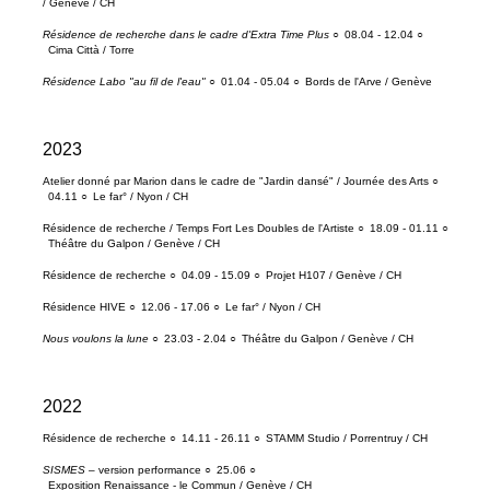
/ Genève / CH
Résidence de recherche dans le cadre d'Extra Time Plus
○
08.04 - 12.04 ○
Cima Città / Torre
Résidence Labo "au fil de l'eau"
○
01.04 - 05.04 ○
Bords de l'Arve / Genève
2023
Atelier donné par Marion dans le cadre de "Jardin dansé" / Journée des Arts ○
04.11 ○
Le far° / Nyon / CH
Résidence de recherche / Temps Fort Les Doubles de l'Artiste ○
18.09 - 01.11 ○
Théâtre du Galpon / Genève / CH
Résidence de recherche ○
04.09 - 15.09 ○
Projet H107 / Genève / CH
Résidence HIVE ○
12.06 - 17.06 ○
Le far° / Nyon / CH
Nous voulons la lune
○
23.03 - 2.04 ○
Théâtre du Galpon / Genève / CH
2022
Résidence de recherche ○
14.11 - 26.11 ○
STAMM Studio / Porrentruy / CH
SISMES
– version performance ○
25.06 ○
Exposition Renaissance - le Commun / Genève / CH