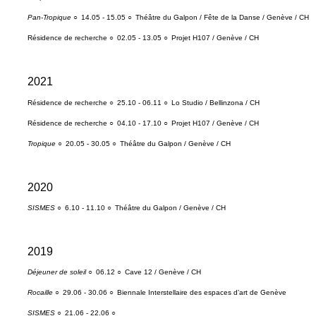
Pan-Tropique
○
14.05 - 15.05 ○
Théâtre du Galpon / Fête de la Danse / Genève / CH
Résidence de recherche ○
02.05 - 13.05 ○
Projet H107 / Genève / CH
2021
Résidence de recherche ○
25.10 - 06.11 ○
Lo Studio / Bellinzona / CH
Résidence de recherche ○
04.10 - 17.10 ○
Projet H107 / Genève / CH
Tropique
○
20.05 - 30.05 ○
Théâtre du Galpon / Genève / CH
2020
SISMES
○
6.10 - 11.10 ○
Théâtre du Galpon / Genève / CH
2019
Déjeuner de soleil
○
06.12 ○
Cave 12 / Genève / CH
Rocaille
○
29.06 - 30.06 ○
Biennale Interstellaire des espaces d’art de Genève
SISMES
○
21.06 - 22.06 ○