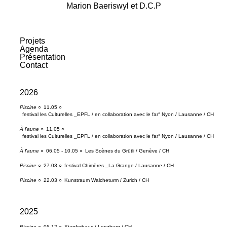
Skip
Marion Baeriswyl et D.C.P
to
content
Projets
Agenda
Présentation
Contact
2026
Piscine
○
11.05 ○
festival les Culturelles _EPFL / en collaboration avec le far° Nyon / Lausanne / CH
À l'aune
○
11.05 ○
festival les Culturelles _EPFL / en collaboration avec le far° Nyon / Lausanne / CH
À l'aune
○
06.05 - 10.05 ○
Les Scènes du Grütli / Genève / CH
Piscine
○
27.03 ○
festival Chimères _La Grange / Lausanne / CH
Piscine
○
22.03 ○
Kunstraum Walcheturm / Zurich / CH
2025
Piscine
○
05.12 ○
Stapferhaus / Lenzburg / CH